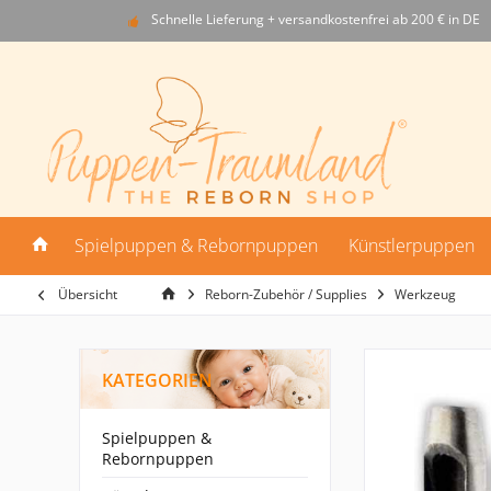
Schnelle Lieferung + versandkostenfrei ab 200 € in DE
Spielpuppen & Rebornpuppen
Künstlerpuppen
Übersicht
Reborn-Zubehör / Supplies
Werkzeug
KATEGORIEN
Spielpuppen &
Rebornpuppen