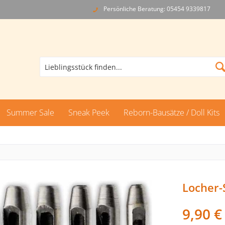
Persönliche Beratung: 05454 9339817
Summer Sale
Sneak Peek
Reborn-Bausätze / Doll Kits
Locher-S
9,90 €