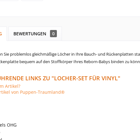
G
BEWERTUNGEN
0
n Sie problemlos gleichmäßige Löcher in Ihre
Bauch- und Rückenplatten
st
kenplatte bequem auf den Stoffkörper Ihres Reborn-Babys binden zu könn
HRENDE LINKS ZU "LOCHER-SET FÜR VINYL"
m Artikel?
rtikel von Puppen-Traumland®
els OHG
0
l