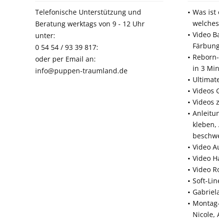
Telefonische Unterstützung und
Was ist
welches
Beratung werktags von 9 - 12 Uhr
Video B
unter:
Färbun
0 54 54 / 93 39 817:
Reborn-
oder per Email an:
in 3 Mi
info@puppen-traumland.de
Ultimat
Videos 
Videos 
Anleitu
kleben,
beschw
Video A
Video H
Video R
Soft-Li
Gabriel
Montag-
Nicole,