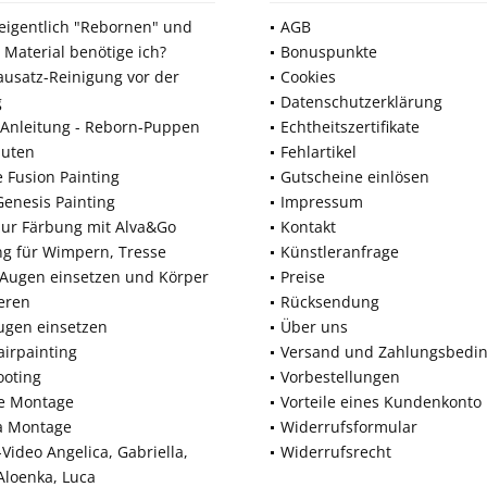
 eigentlich "Rebornen" und
AGB
 Material benötige ich?
Bonuspunkte
ausatz-Reinigung vor der
Cookies
g
Datenschutzerklärung
Anleitung - Reborn-Puppen
Echtheitszertifikate
nuten
Fehlartikel
e Fusion Painting
Gutscheine einlösen
Genesis Painting
Impressum
zur Färbung mit Alva&Go
Kontakt
ng für Wimpern, Tresse
Künstleranfrage
 Augen einsetzen und Körper
Preise
eren
Rücksendung
ugen einsetzen
Über uns
airpainting
Versand und Zahlungsbedi
ooting
Vorbestellungen
ne Montage
Vorteile eines Kundenkonto
a Montage
Widerrufsformular
Video Angelica, Gabriella,
Widerrufsrecht
 Aloenka, Luca