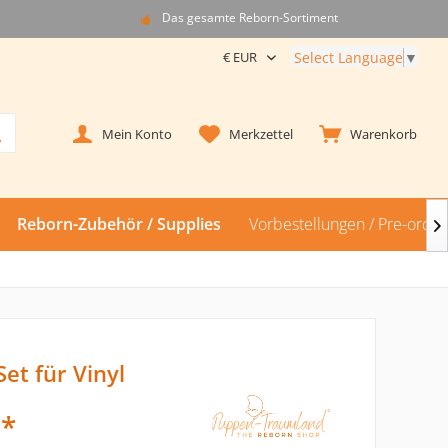
Das gesamte Reborn-Sortiment
Select Language
▼
Mein Konto
Merkzettel
Warenkorb
Reborn-Zubehör / Supplies
Vorbestellungen / Pre-order

et für Vinyl
 *