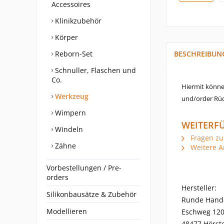
Accessoires
Klinikzubehör
Körper
Reborn-Set
BESCHREIBUN
Schnuller, Flaschen und
Co.
Hiermit könne
Werkzeug
und/order Rüc
Wimpern
WEITERFÜ
Windeln
Fragen zu
Zähne
Weitere A
Vorbestellungen / Pre-
orders
Hersteller:
Silikonbausätze & Zubehör
Runde Hand
Modellieren
Eschweg 12
48477 Hörste