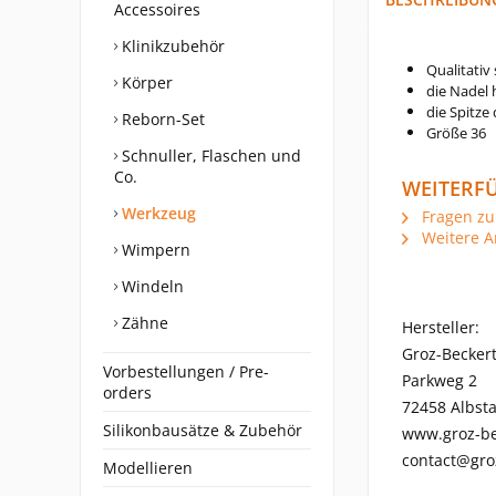
Accessoires
Klinikzubehör
Qualitativ
Körper
die Nadel 
die Spitze 
Reborn-Set
Größe 36
Schnuller, Flaschen und
Co.
WEITERFÜ
Werkzeug
Fragen zu
Weitere Ar
Wimpern
Windeln
Zähne
Hersteller:
Groz-Becker
Vorbestellungen / Pre-
Parkweg 2
orders
72458 Albst
Silikonbausätze & Zubehör
www.groz-be
contact@gro
Modellieren