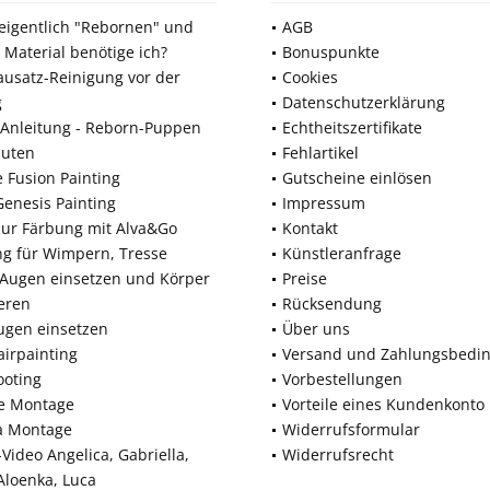
 eigentlich "Rebornen" und
AGB
 Material benötige ich?
Bonuspunkte
ausatz-Reinigung vor der
Cookies
g
Datenschutzerklärung
Anleitung - Reborn-Puppen
Echtheitszertifikate
nuten
Fehlartikel
e Fusion Painting
Gutscheine einlösen
Genesis Painting
Impressum
zur Färbung mit Alva&Go
Kontakt
ng für Wimpern, Tresse
Künstleranfrage
 Augen einsetzen und Körper
Preise
eren
Rücksendung
ugen einsetzen
Über uns
airpainting
Versand und Zahlungsbedi
ooting
Vorbestellungen
ne Montage
Vorteile eines Kundenkonto
a Montage
Widerrufsformular
Video Angelica, Gabriella,
Widerrufsrecht
 Aloenka, Luca