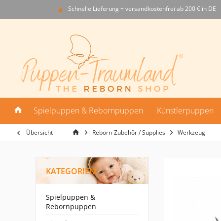
Schnelle Lieferung + versandkostenfrei ab 200 € in DE
Spielpuppen & Rebornpuppen
Künstlerpuppen
Übersicht
Reborn-Zubehör / Supplies
Werkzeug
KATEGORIEN
Spielpuppen &
Rebornpuppen