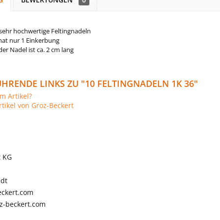
 sehr hochwertige Feltingnadeln
hat nur 1 Einkerbung
der Nadel ist ca. 2 cm lang
HRENDE LINKS ZU "10 FELTINGNADELN 1K 36"
m Artikel?
tikel von Groz-Beckert
t KG
adt
ckert.com
z-beckert.com