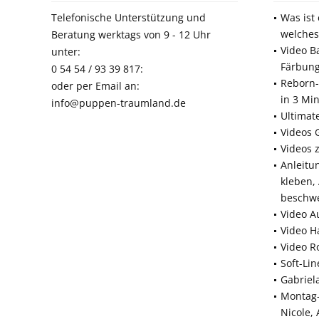
Telefonische Unterstützung und
Was ist
welches
Beratung werktags von 9 - 12 Uhr
Video B
unter:
Färbun
0 54 54 / 93 39 817:
Reborn-
oder per Email an:
in 3 Mi
info@puppen-traumland.de
Ultimat
Videos 
Videos 
Anleitu
kleben,
beschw
Video A
Video H
Video R
Soft-Li
Gabriel
Montag-
Nicole,