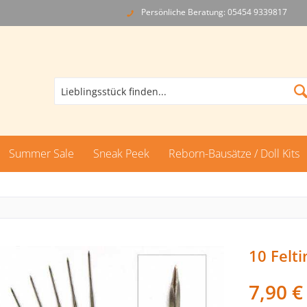
Persönliche Beratung: 05454 9339817
Summer Sale
Sneak Peek
Reborn-Bausätze / Doll Kits
10 Felt
7,90 €