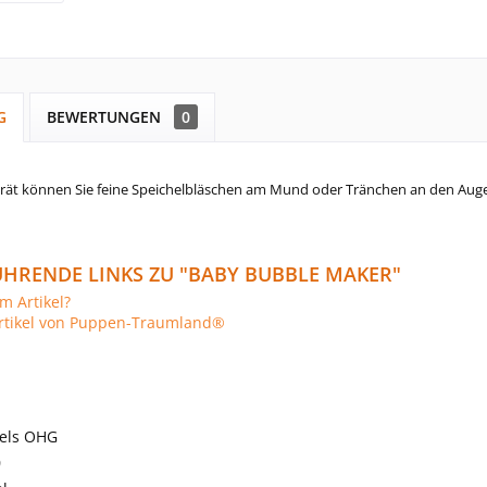
G
BEWERTUNGEN
0
rät können Sie feine Speichelbläschen am Mund oder Tränchen an den Augen 
HRENDE LINKS ZU "BABY BUBBLE MAKER"
m Artikel?
rtikel von Puppen-Traumland®
els OHG
0