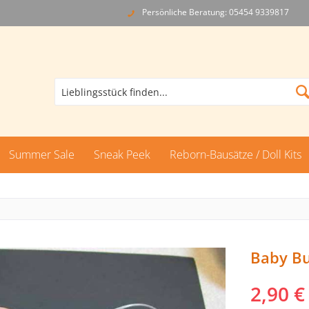
Persönliche Beratung: 05454 9339817
Summer Sale
Sneak Peek
Reborn-Bausätze / Doll Kits
Baby B
2,90 €