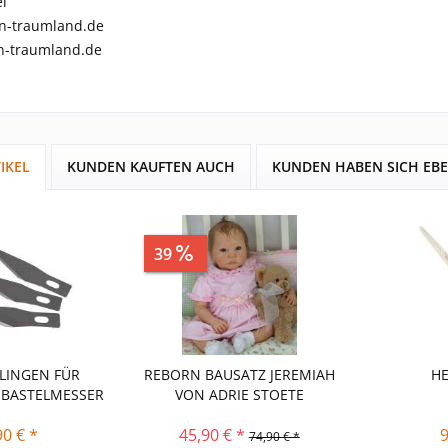
l
n-traumland.de
-traumland.de
IKEL
KUNDEN KAUFTEN AUCH
KUNDEN HABEN SICH EB
39
Sparen
29,00 €
LINGEN FÜR
REBORN BAUSATZ JEREMIAH
H
-BASTELMESSER
VON ADRIE STOETE
90 € *
45,90 € *
9
74,90 € *