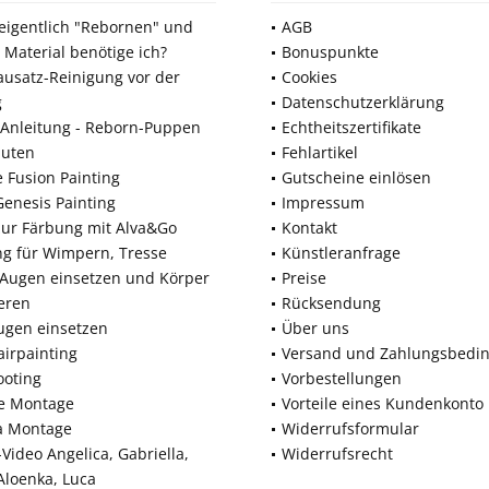
 eigentlich "Rebornen" und
AGB
 Material benötige ich?
Bonuspunkte
ausatz-Reinigung vor der
Cookies
g
Datenschutzerklärung
Anleitung - Reborn-Puppen
Echtheitszertifikate
nuten
Fehlartikel
e Fusion Painting
Gutscheine einlösen
Genesis Painting
Impressum
zur Färbung mit Alva&Go
Kontakt
ng für Wimpern, Tresse
Künstleranfrage
 Augen einsetzen und Körper
Preise
eren
Rücksendung
ugen einsetzen
Über uns
airpainting
Versand und Zahlungsbedi
ooting
Vorbestellungen
ne Montage
Vorteile eines Kundenkonto
a Montage
Widerrufsformular
Video Angelica, Gabriella,
Widerrufsrecht
 Aloenka, Luca