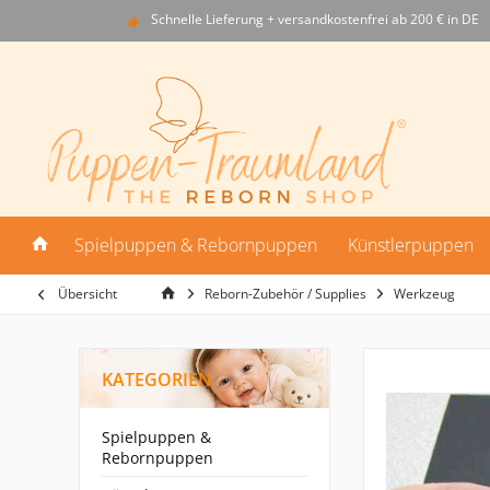
Schnelle Lieferung + versandkostenfrei ab 200 € in DE
Spielpuppen & Rebornpuppen
Künstlerpuppen
Übersicht
Reborn-Zubehör / Supplies
Werkzeug
KATEGORIEN
Spielpuppen &
Rebornpuppen