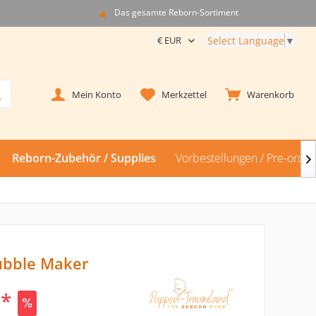
Das gesamte Reborn-Sortiment
Select Language
▼
Mein Konto
Merkzettel
Warenkorb
Reborn-Zubehör / Supplies
Vorbestellungen / Pre-order

ubble Maker
 *