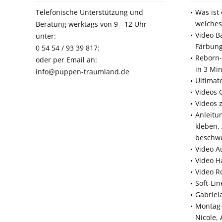
Telefonische Unterstützung und
Was ist
welches
Beratung werktags von 9 - 12 Uhr
Video B
unter:
Färbun
0 54 54 / 93 39 817:
Reborn-
oder per Email an:
in 3 Mi
info@puppen-traumland.de
Ultimat
Videos 
Videos 
Anleitu
kleben,
beschw
Video A
Video H
Video R
Soft-Li
Gabriel
Montag-
Nicole,