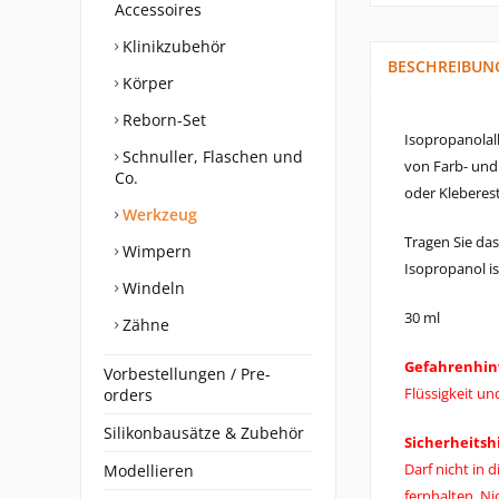
Accessoires
Klinikzubehör
BESCHREIBUN
Körper
Reborn-Set
Isopropanolalk
Schnuller, Flaschen und
von Farb- und 
Co.
oder Kleberes
Werkzeug
Tragen Sie das
Wimpern
Isopropanol i
Windeln
30 ml
Zähne
Gefahrenhin
Vorbestellungen / Pre-
Flüssigkeit u
orders
Silikonbausätze & Zubehör
Sicherheitsh
Darf nicht in
Modellieren
fernhalten. N