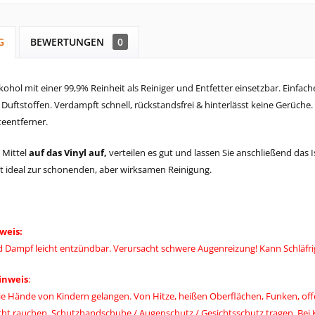
G
BEWERTUNGEN
0
ohol mit einer 99,9% Reinheit als Reiniger und Entfetter einsetzbar.
Einfach
Duftstoffen. Verdampft schnell, rückstandsfrei & hinterlässt keine Gerüche.
teentferner.
 Mittel
auf das Vinyl auf,
verteilen es gut und lassen Sie anschließend das 
st ideal zur schonenden, aber wirksamen Reinigung.
weis:
nd Dampf leicht entzündbar.
Verursacht schwere Augenreizung!
Kann Schläfr
inweis
:
 die Hände von Kindern gelangen. Von Hitze, heißen Oberflächen, Funken,
icht rauchen. Schutzhandschuhe / Augenschutz / Gesichtsschutz tragen. Bei