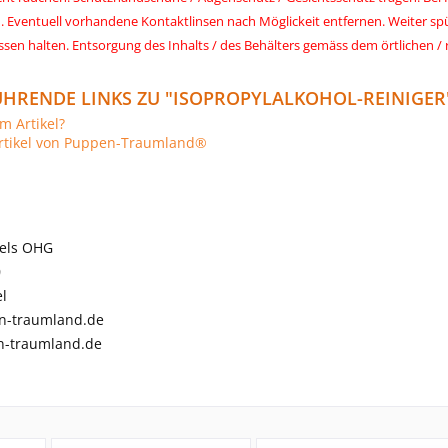
. Eventuell vorhandene Kontaktlinsen nach Möglickeit entfernen. Weiter sp
ssen halten. Entsorgung des Inhalts / des Behälters gemäss dem örtlichen / r
HRENDE LINKS ZU "ISOPROPYLALKOHOL-REINIGER
m Artikel?
rtikel von Puppen-Traumland®
els OHG
0
l
n-traumland.de
-traumland.de