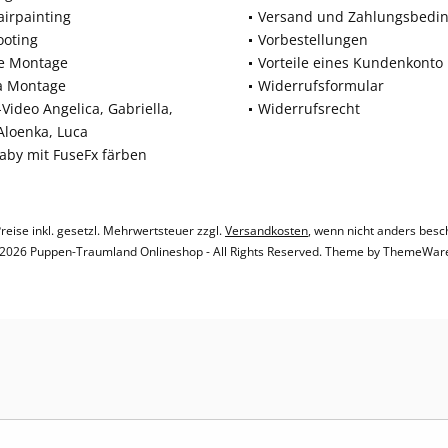
airpainting
Versand und Zahlungsbedi
ooting
Vorbestellungen
ne Montage
Vorteile eines Kundenkonto
a Montage
Widerrufsformular
Video Angelica, Gabriella,
Widerrufsrecht
 Aloenka, Luca
baby mit FuseFx färben
Preise inkl. gesetzl. Mehrwertsteuer zzgl.
Versandkosten
, wenn nicht anders besc
2026 Puppen-Traumland Onlineshop - All Rights Reserved. Theme by
ThemeWar