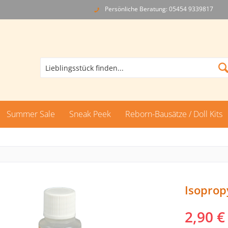
Persönliche Beratung: 05454 9339817
Summer Sale
Sneak Peek
Reborn-Bausätze / Doll Kits
Isoprop
2,90 €