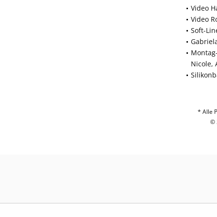
Video H
Video R
Soft-Li
Gabriel
Montag-
Nicole,
Silikon
* Alle 
© 