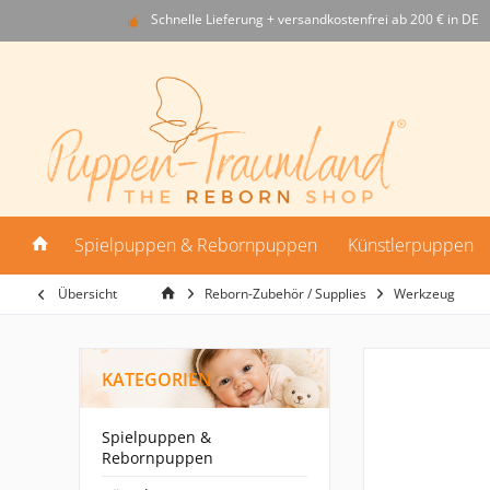
Schnelle Lieferung + versandkostenfrei ab 200 € in DE
Spielpuppen & Rebornpuppen
Künstlerpuppen
Übersicht
Reborn-Zubehör / Supplies
Werkzeug
KATEGORIEN
Spielpuppen &
Rebornpuppen