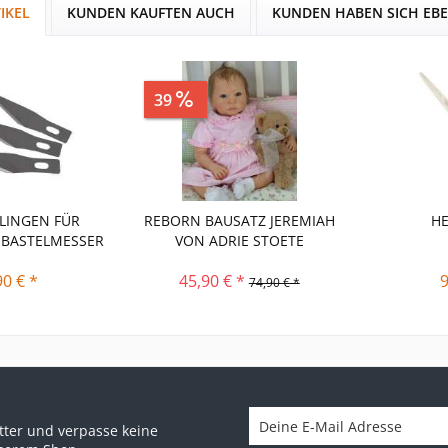
IKEL
KUNDEN KAUFTEN AUCH
KUNDEN HABEN SICH EB
39
Sparen
29,00 €
LINGEN FÜR
REBORN BAUSATZ JEREMIAH
H
-BASTELMESSER
VON ADRIE STOETE
90 € *
45,90 € *
9
74,90 € *
ter und verpasse keine