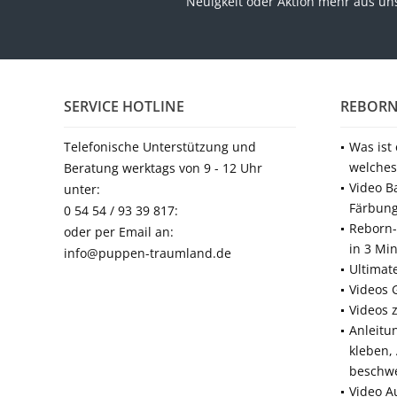
Neuigkeit oder Aktion mehr aus u
SERVICE HOTLINE
REBORN
Telefonische Unterstützung und
Was ist
welches
Beratung werktags von 9 - 12 Uhr
Video B
unter:
Färbun
0 54 54 / 93 39 817:
Reborn-
oder per Email an:
in 3 Mi
info@puppen-traumland.de
Ultimat
Videos 
Videos 
Anleitu
kleben,
beschw
Video A