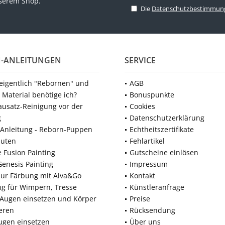
nserem Shop.
Die
Datenschutzbestimmun
-ANLEITUNGEN
SERVICE
 eigentlich "Rebornen" und
AGB
 Material benötige ich?
Bonuspunkte
ausatz-Reinigung vor der
Cookies
g
Datenschutzerklärung
Anleitung - Reborn-Puppen
Echtheitszertifikate
nuten
Fehlartikel
e Fusion Painting
Gutscheine einlösen
Genesis Painting
Impressum
zur Färbung mit Alva&Go
Kontakt
ng für Wimpern, Tresse
Künstleranfrage
 Augen einsetzen und Körper
Preise
eren
Rücksendung
ugen einsetzen
Über uns