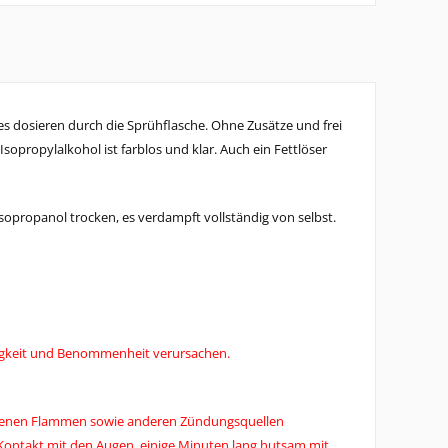
es dosieren durch die Sprühflasche.
Ohne Zusätze und frei
Isopropylalkohol ist farblos und klar
. Auch ein Fettlöser
Isopropanol trocken, es verdampft vollständig von selbst.
igkeit und Benommenheit verursachen.
 offenen Flammen sowie anderen Zündungsquellen
 Kontakt mit den Augen, einige Minuten lang hutsam mit