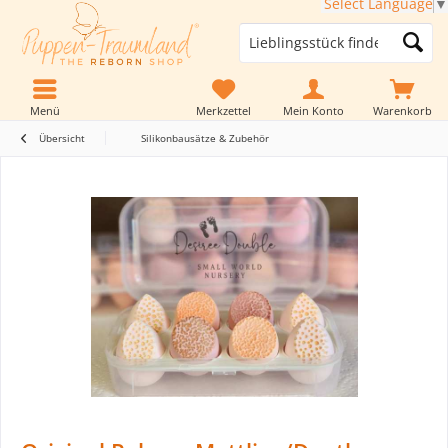
Select Language
▼
Menü
Merkzettel
Mein Konto
Warenkorb
Übersicht
Silikonbausätze & Zubehör