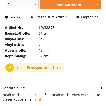
In den
Warenkorb
Fragen zum Artikel?
Empfehlen
Merken
Artikel-Nr.:
LDC88375
Bausatz-Größe:
51 cm
Vinyl-Arme:
3/4
Vinyl-Beine:
voll
Augengröße:
18 mm
Kopfumfang:
37 cm
P
Jetzt
Bonuspunkte sichern
Beschreibung
Noah wach Hauche der süßen Noah wach Leben ein Schenke
dieser Puppe eine...
mehr