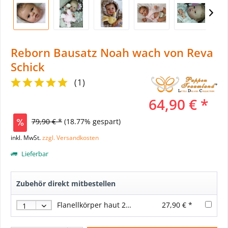
Reborn Bausatz Noah wach von Reva
Schick
(
1
)
64,90 € *
79,90 € *
(18.77% gespart)
inkl. MwSt.
zzgl. Versandkosten
Lieferbar
Zubehör direkt mitbestellen
Flanellkörper haut 20 inch /52 cm Vollvinyl-Beine und 3/4 Arme
27,90 € *