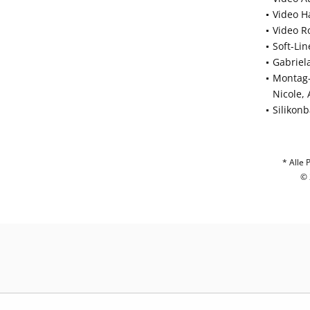
Video H
Video R
Soft-Li
Gabriel
Montag-
Nicole,
Silikon
* Alle 
© 