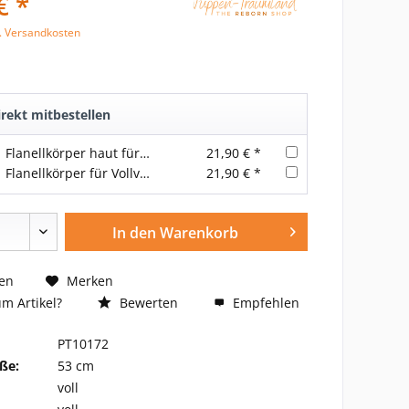
€ *
l. Versandkosten
rekt mitbestellen
Flanellkörper haut für Vollvinyl-Puppen mit Gelenken 21 inch /53 cm
21,90 € *
Flanellkörper für Vollvinyl-Puppen mit Gelenken 21 inch/53 cm
21,90 € *
In den
Warenkorb
en
Merken
m Artikel?
Bewerten
Empfehlen
PT10172
ße:
53 cm
voll