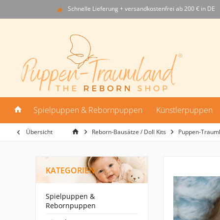
Schnelle Lieferung + versandkostenfrei ab 200 € in DE
Spielpuppen & Rebornpuppen
Künstlerpuppen
Übersicht
Reborn-Bausätze / Doll Kits
Puppen-Traum
KATEGORIEN
Spielpuppen &
Rebornpuppen