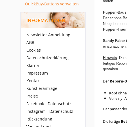
rooten.
QuickBuy-Buttons verwalten
Puppen-Bausa
Der schöne B
INFORMATIONEN
Neugeborenen
Puppen-Trau
Newsletter Anmeldung
Sandy Faber
i
AGB
einzuhauchen.
Cookies
Datenschutzerklärung
Hinweis
: Du k
fertiges Rebo
Klarna
gestalten.
Impressum
Kontakt
Der
Reborn-B
Künstleranfrage
Kopf ohne
Preise
Vollvinyl-
Facebook - Datenschutz
Der passenden 
Instagram - Datenschutz
Rücksendung
Die fertige
Re
Versand und