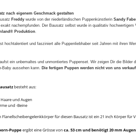
tz nach eigenem Geschmack gestalten
ausatz
Freddy
wurde von der
niederländischen Puppenkünstlerin
Sandy Fabe
 exakt nachempfunden.
Der Bausatz selbst wurde in qualitativ hochwertigem V
mland® Produktion
.
st hochtalentiert und fasziniert alle Puppenliebhaber seit Jahren mit ihren 
aufst ein unbemaltes und unmontiertes Puppenset. Wir zeigen Dir die Bilder
rn-Baby aussehen kann.
Die fertigen Puppen werden nicht von uns verkauf
ausatz
besteht aus:
 Haare und Augen
Arme und -Beine
Flanellscheibengelenkkörper für diesen Bausatz ist ein 21 inch Körper für V
born-Puppe
ergibt eine Grösse von
ca. 53 cm und benötigt 20 mm Augen