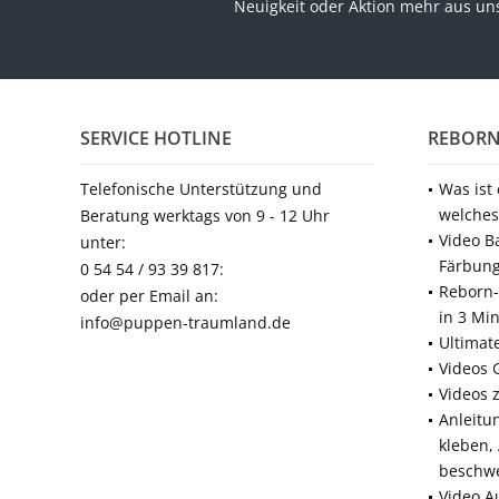
Neuigkeit oder Aktion mehr aus u
SERVICE HOTLINE
REBORN
Telefonische Unterstützung und
Was ist
welches
Beratung werktags von 9 - 12 Uhr
Video B
unter:
Färbun
0 54 54 / 93 39 817:
Reborn-
oder per Email an:
in 3 Mi
info@puppen-traumland.de
Ultimat
Videos 
Videos 
Anleitu
kleben,
beschw
Video A