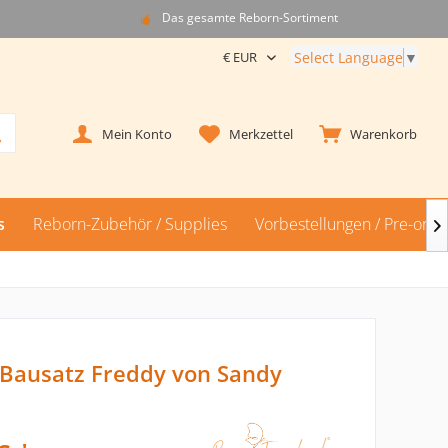
Das gesamte Reborn-Sortiment
Select Language
▼
Mein Konto
Merkzettel
Warenkorb
s
Reborn-Zubehör / Supplies
Vorbestellungen / Pre-orde

Bausatz Freddy von Sandy