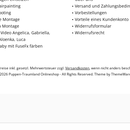
airpainting
Versand und Zahlungsbedi
ooting
Vorbestellungen
ne Montage
Vorteile eines Kundenkonto
a Montage
Widerrufsformular
Video Angelica, Gabriella,
Widerrufsrecht
 Aloenka, Luca
baby mit FuseFx färben
Preise inkl. gesetzl. Mehrwertsteuer zzgl.
Versandkosten
, wenn nicht anders besc
2026 Puppen-Traumland Onlineshop - All Rights Reserved. Theme by
ThemeWar