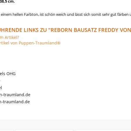
38,5 cm.
in einem hellen Farbton, ist schön weich und lässt sich somit sehr gut färben
HRENDE LINKS ZU "REBORN BAUSATZ FREDDY VON
m Artikel?
rtikel von Puppen-Traumland®
els OHG
0
l
n-traumland.de
-traumland.de