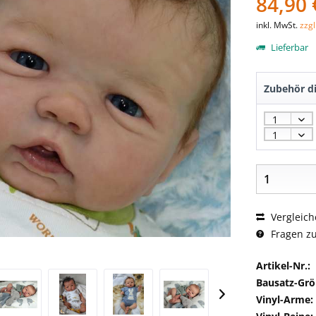
84,90 
inkl. MwSt.
zzg
Lieferbar
Zubehör di
Vergleich
Fragen zu
Artikel-Nr.:
Bausatz-Grö
Vinyl-Arme: