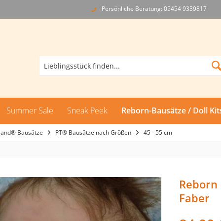
Persönliche Beratung: 05454 9339817
Summer Sale
Sneak Peek
Reborn-Bausätze / Doll Kit
land® Bausätze
PT® Bausätze nach Größen
45 - 55 cm
Reborn 
Faber