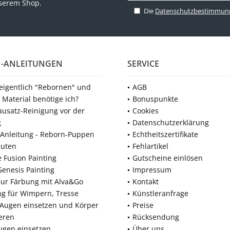
nserem Shop.
Die
Datenschutzbestimmun
-ANLEITUNGEN
SERVICE
 eigentlich "Rebornen" und
AGB
 Material benötige ich?
Bonuspunkte
ausatz-Reinigung vor der
Cookies
g
Datenschutzerklärung
Anleitung - Reborn-Puppen
Echtheitszertifikate
nuten
Fehlartikel
e Fusion Painting
Gutscheine einlösen
Genesis Painting
Impressum
zur Färbung mit Alva&Go
Kontakt
ng für Wimpern, Tresse
Künstleranfrage
 Augen einsetzen und Körper
Preise
eren
Rücksendung
ugen einsetzen
Über uns