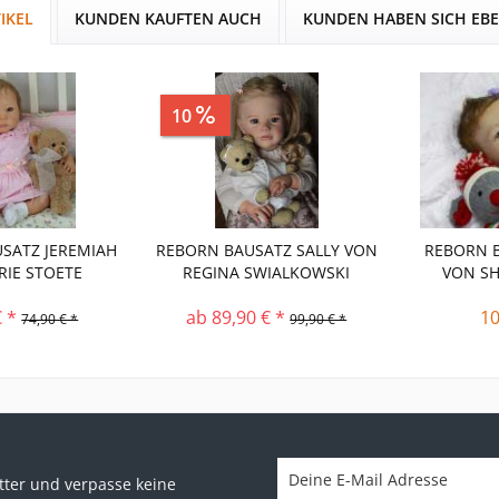
IKEL
KUNDEN KAUFTEN AUCH
KUNDEN HABEN SICH EB
aren
29,00 €
10
Sparen
10,00 €
SATZ JEREMIAH
REBORN BAUSATZ SALLY VON
REBORN B
RIE STOETE
REGINA SWIALKOWSKI
VON SH
€ *
ab 89,90 € *
10
74,90 € *
99,90 € *
ter und verpasse keine