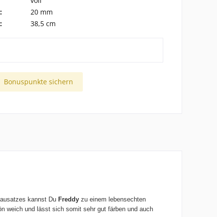
voll
:
20 mm
:
38,5 cm
Bonuspunkte sichern
 Bausatzes kannst Du
Freddy
zu einem lebensechten
hön weich und lässt sich somit sehr gut färben und auch