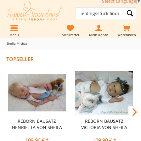
Select Language
▼
Menü
Merkzettel
Mein Konto
Warenkorb
Sheila Michael
TOPSELLER
REBORN BAUSATZ
REBORN BAUSATZ
HENRIETTA VON SHEILA
VICTORIA VON SHEILA
MICHAEL
MICHAEL
109,90 € *
109,90 € *