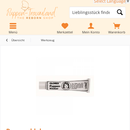
Select Language
▼
Menü
Merkzettel
Mein Konto
Warenkorb
Übersicht
Werkzeug