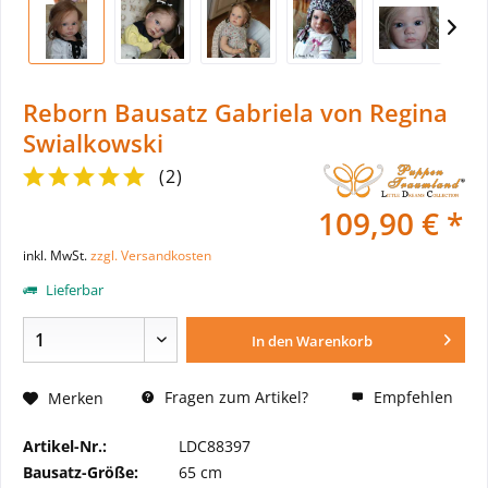
Reborn Bausatz Gabriela von Regina
Swialkowski
(
2
)
109,90 € *
inkl. MwSt.
zzgl. Versandkosten
Lieferbar
In den
Warenkorb
Fragen zum Artikel?
Empfehlen
Merken
Artikel-Nr.:
LDC88397
Bausatz-Größe:
65 cm