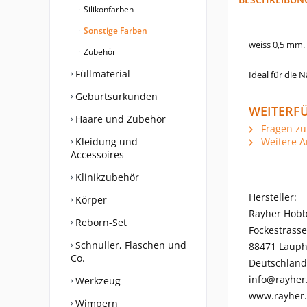
Silikonfarben
Sonstige Farben
weiss 0,5 mm.
Zubehör
Füllmaterial
Ideal für die 
Geburtsurkunden
WEITERFÜ
Haare und Zubehör
Fragen zu
Kleidung und
Weitere Ar
Accessoires
Klinikzubehör
Hersteller:
Körper
Rayher Hob
Reborn-Set
Fockestrasse
Schnuller, Flaschen und
88471 Laup
Co.
Deutschland
info@rayher
Werkzeug
www.rayher
Wimpern