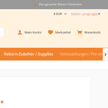
Das gesamte Reborn-Sortiment
Select Language
▼
Mein Konto
Merkzettel
Warenkorb
Reborn-Zubehör / Supplies
Vorbestellungen / Pre-order

t
 *