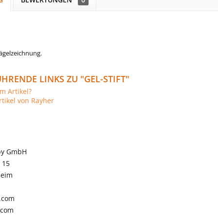
Nägelzeichnung.
HRENDE LINKS ZU "GEL-STIFT"
m Artikel?
tikel von Rayher
by GmbH
 15
heim
.com
.com