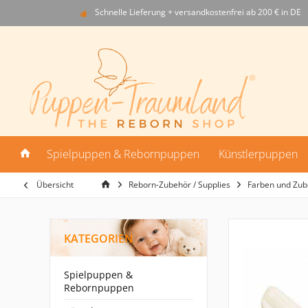
Schnelle Lieferung + versandkostenfrei ab 200 € in DE
Spielpuppen & Rebornpuppen
Künstlerpuppen
Übersicht
Reborn-Zubehör / Supplies
Farben und Zub
KATEGORIEN
Spielpuppen &
Rebornpuppen