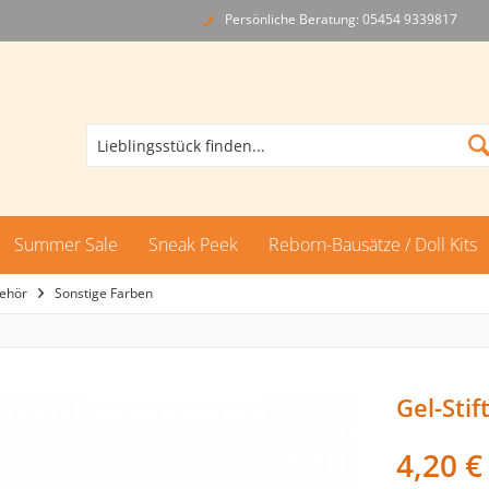
Persönliche Beratung: 05454 9339817
Summer Sale
Sneak Peek
Reborn-Bausätze / Doll Kits
ehör
Sonstige Farben
Gel-Stif
4,20 €