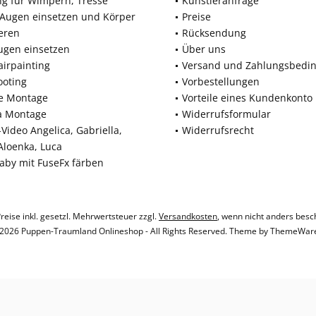
ng für Wimpern, Tresse
Künstleranfrage
 Augen einsetzen und Körper
Preise
eren
Rücksendung
ugen einsetzen
Über uns
airpainting
Versand und Zahlungsbedi
ooting
Vorbestellungen
ne Montage
Vorteile eines Kundenkonto
a Montage
Widerrufsformular
Video Angelica, Gabriella,
Widerrufsrecht
 Aloenka, Luca
baby mit FuseFx färben
Preise inkl. gesetzl. Mehrwertsteuer zzgl.
Versandkosten
, wenn nicht anders besc
2026 Puppen-Traumland Onlineshop - All Rights Reserved. Theme by
ThemeWar