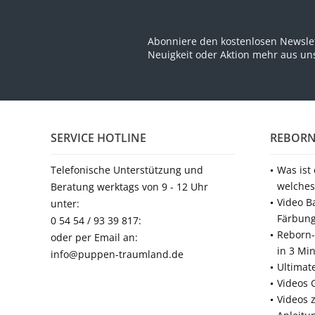
Abonniere den kostenlosen Newslet
Neuigkeit oder Aktion mehr aus u
SERVICE HOTLINE
REBORN
Telefonische Unterstützung und
Was ist
welches
Beratung werktags von 9 - 12 Uhr
Video B
unter:
Färbun
0 54 54 / 93 39 817:
Reborn-
oder per Email an:
in 3 Mi
info@puppen-traumland.de
Ultimat
Videos 
Videos 