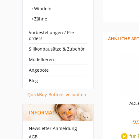
Windeln
Zähne
Vorbestellungen / Pre-
orders
ÄHNLICHE ART
Silikonbausätze & Zubehör
Modellieren
Angebote
Blog
QuickBuy-Buttons verwalten
ADE
INFORMATIONEN
9,
Newsletter Anmeldung
für
P
AGB