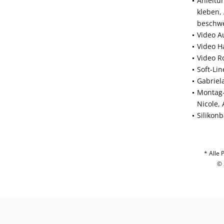
Anleitu
kleben,
beschw
Video A
Video H
Video R
Soft-Li
Gabriel
Montag-
Nicole,
Silikon
* Alle 
© 