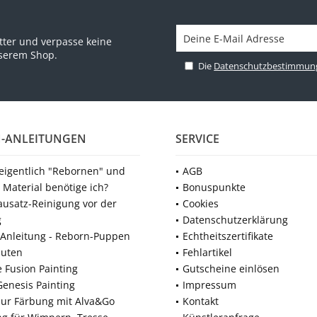
ter und verpasse keine
nserem Shop.
Die
Datenschutzbestimmun
-ANLEITUNGEN
SERVICE
 eigentlich "Rebornen" und
AGB
 Material benötige ich?
Bonuspunkte
ausatz-Reinigung vor der
Cookies
g
Datenschutzerklärung
Anleitung - Reborn-Puppen
Echtheitszertifikate
nuten
Fehlartikel
e Fusion Painting
Gutscheine einlösen
Genesis Painting
Impressum
zur Färbung mit Alva&Go
Kontakt