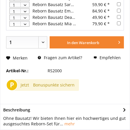
Reborn Bausatz Sarah von Sandy Faber
59,90 € *
Reborn Bausatz Emmy von Sandy Faber
84,90 € *
Reborn Bausatz Dean von Menna Hartog
49,90 € *
Reborn Bausatz Mia von Iveta Eckertová
79,90 € *
In den
Warenkorb
Fragen zum Artikel?
Empfehlen
Merken
Artikel-Nr.:
RS2000
P
Jetzt
Bonuspunkte sichern
Beschreibung
Ohne Bausatz! Wir bieten Ihnen hier ein hochwertiges und gut
ausgesuchtes Reborn-Set für...
mehr