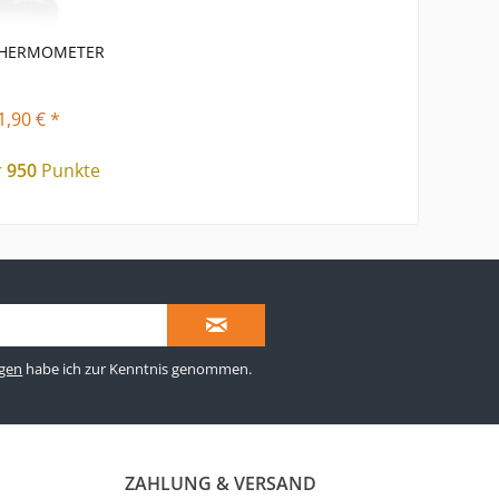
THERMOMETER
1,90 € *
r
950
Punkte
gen
habe ich zur Kenntnis genommen.
ZAHLUNG & VERSAND