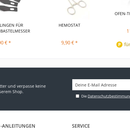
OFEN-
LINGEN FÜR
HEMOSTAT
1
-BASTELMESSER
90 € *
9,90 € *
fü
P
ter und verpasse keine
nserem Shop.
Die
Datenschutzbestimmun
-ANLEITUNGEN
SERVICE