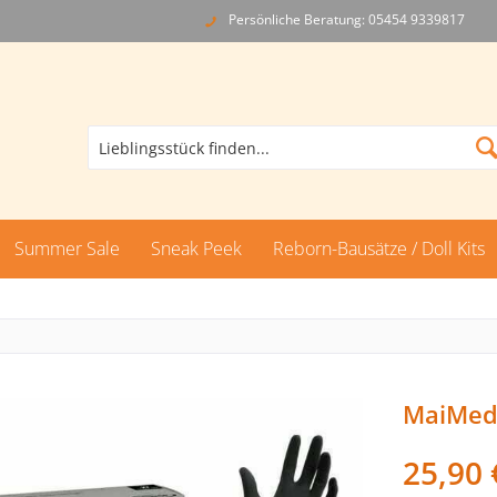
Persönliche Beratung: 05454 9339817
Summer Sale
Sneak Peek
Reborn-Bausätze / Doll Kits
MaiMed
25,90 