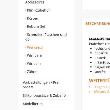
Accessoires
Klinikzubehör
Körper
BESCHREIBUN
Reborn-Set
Schnuller, Flaschen und
Co.
MaiMed® Nitr
Puderfreie Ei
Werkzeug
rechts und
puderfrei
Wimpern
unsteril
mit mikrog
Windeln
hergestell
Zähne
latexfrei
WEITERF
Vorbestellungen / Pre-
Fragen zu
orders
Weitere A
Silikonbausätze & Zubehör
Modellieren