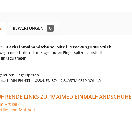
G
BEWERTUNGEN
0
il Black Einmalhandschuhe, Nitril - 1 Packung = 100 Stück
nweghandschuhe mit mikrogerauten Fingerspitzen, unsteril
 links zu tragen
erauten Fingerspitzen
t nach DIN EN 455 - 1,2,3,4, EN 374 - 2,3, ASTM 6319 AQL 1,5
ÜHRENDE LINKS ZU "MAIMED EINMALHANDSCHUHE
m Artikel?
rtikel von Maimed