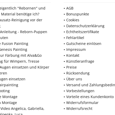
 eigentlich "Rebornen" und
AGB
 Material benötige ich?
Bonuspunkte
ausatz-Reinigung vor der
Cookies
g
Datenschutzerklärung
Anleitung - Reborn-Puppen
Echtheitszertifikate
nuten
Fehlartikel
e Fusion Painting
Gutscheine einlösen
Genesis Painting
Impressum
zur Färbung mit Alva&Go
Kontakt
ng für Wimpern, Tresse
Künstleranfrage
 Augen einsetzen und Körper
Preise
eren
Rücksendung
ugen einsetzen
Über uns
airpainting
Versand und Zahlungsbedi
ooting
Vorbestellungen
ne Montage
Vorteile eines Kundenkonto
a Montage
Widerrufsformular
Video Angelica, Gabriella,
Widerrufsrecht
 Aloenka, Luca