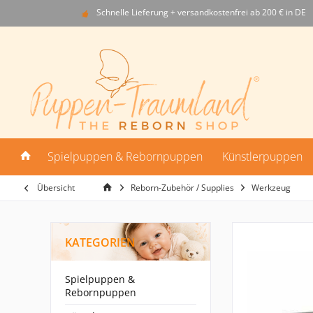
Schnelle Lieferung + versandkostenfrei ab 200 € in DE
Spielpuppen & Rebornpuppen
Künstlerpuppen
Übersicht
Reborn-Zubehör / Supplies
Werkzeug
KATEGORIEN
Spielpuppen &
Rebornpuppen