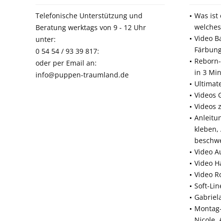
Telefonische Unterstützung und
Was ist
welches
Beratung werktags von 9 - 12 Uhr
Video B
unter:
Färbun
0 54 54 / 93 39 817:
Reborn-
oder per Email an:
in 3 Mi
info@puppen-traumland.de
Ultimat
Videos 
Videos 
Anleitu
kleben,
beschw
Video A
Video H
Video R
Soft-Li
Gabriel
Montag-
Nicole,