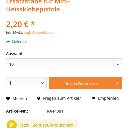
Ersatzstäbe für Mini-
Heissklebepistole
2,20 € *
inkl. MwSt.
zzgl. Versandkosten
Lieferbar
Auswahl:
In den
Warenkorb
Fragen zum Artikel?
Empfehlen
Merken
Artikel-Nr.:
RA44381
P
Jetzt
Bonuspunkte sichern