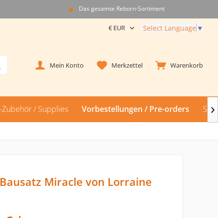
Das gesamte Reborn-Sortiment
Select Language
▼
Mein Konto
Merkzettel
Warenkorb
-Zubehör / Supplies
Vorbestellungen / Pre-orders
Sili

Bausatz Miracle von Lorraine