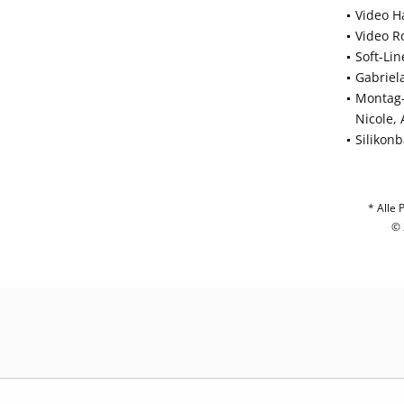
Video H
Video R
Soft-Li
Gabriel
Montag-
Nicole,
Silikon
* Alle 
© 