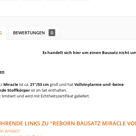
G
BEWERTUNGEN
0
Es handelt sich hier um einen Bausatz nicht um
ten
tz
Miracle
ist ca.
21"/53 cm
groß und hat
Vollvinyl
arme und -beine
nde Stoffkörper
ist im Set enthalten.
t limitiert und wird mit Echtheitszertifikat geliefert.
HRENDE LINKS ZU "REBORN BAUSATZ MIRACLE VO
m Artikel?