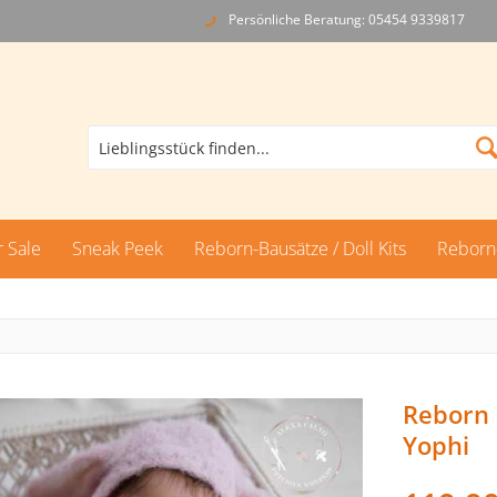
Persönliche Beratung: 05454 9339817
 Sale
Sneak Peek
Reborn-Bausätze / Doll Kits
Reborn
Reborn 
Yophi