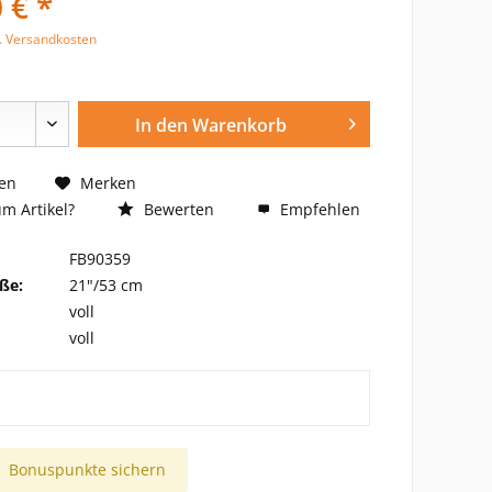
 € *
l. Versandkosten
In den
Warenkorb
en
Merken
m Artikel?
Bewerten
Empfehlen
FB90359
ße:
21"/53 cm
voll
voll
Bonuspunkte sichern