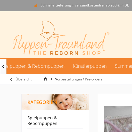
Schnelle Lieferung + versandkostenfrei ab 200 € in DE
Spielpuppen & Rebornpuppen
Künstlerpuppen
Summer

Übersicht
Vorbestellungen / Pre-orders
KATEGORIEN
Spielpuppen &
Rebornpuppen