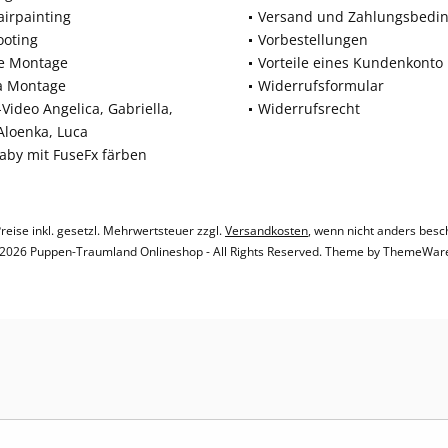
airpainting
Versand und Zahlungsbedi
ooting
Vorbestellungen
ne Montage
Vorteile eines Kundenkonto
a Montage
Widerrufsformular
Video Angelica, Gabriella,
Widerrufsrecht
 Aloenka, Luca
baby mit FuseFx färben
Preise inkl. gesetzl. Mehrwertsteuer zzgl.
Versandkosten
, wenn nicht anders besc
2026 Puppen-Traumland Onlineshop - All Rights Reserved. Theme by
ThemeWar