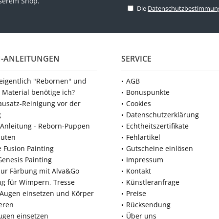
nserem Shop.
Die
Datenschutzbestimmun
-ANLEITUNGEN
SERVICE
 eigentlich "Rebornen" und
AGB
 Material benötige ich?
Bonuspunkte
ausatz-Reinigung vor der
Cookies
g
Datenschutzerklärung
Anleitung - Reborn-Puppen
Echtheitszertifikate
nuten
Fehlartikel
e Fusion Painting
Gutscheine einlösen
Genesis Painting
Impressum
zur Färbung mit Alva&Go
Kontakt
ng für Wimpern, Tresse
Künstleranfrage
 Augen einsetzen und Körper
Preise
eren
Rücksendung
ugen einsetzen
Über uns