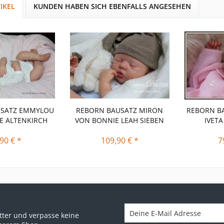
IKEL
KUNDEN HABEN SICH EBENFALLS ANGESEHEN
USATZ EMMYLOU
REBORN BAUSATZ MIRON
REBORN BA
E ALTENKIRCH
VON BONNIE LEAH SIEBEN
IVET
90 € *
109,90 € *
7
ter und verpasse keine