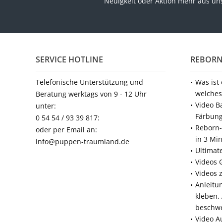
Neuigkeit oder Aktion mehr aus u
SERVICE HOTLINE
REBORN
Telefonische Unterstützung und
Was ist
welches
Beratung werktags von 9 - 12 Uhr
Video B
unter:
Färbun
0 54 54 / 93 39 817:
Reborn-
oder per Email an:
in 3 Mi
info@puppen-traumland.de
Ultimat
Videos 
Videos 
Anleitu
kleben,
beschw
Video A