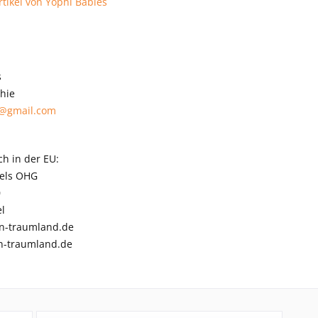
tikel von Yophi Babies
s
hie
s@gmail.com
ch in der EU:
els OHG
0
l
n-traumland.de
-traumland.de