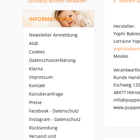
QuickBuy-Buttons verwalten
Weitere Ar
INFORMATIONEN
Hersteller:
Yophi Babie
Newsletter Anmeldung
Lorraine Yop
AGB
yophibabie
Cookies
Mexiko
Datenschutzerklärung
Klarna
Verantwortli
Impressum
Runde Hand
Eschweg 12
Kontakt
48477 Hörste
Künstleranfrage
info@puppe
Preise
www.puppen
Facebook - Datenschutz
Instagram - Datenschutz
Rücksendung
Versand und