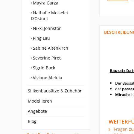
Mayra Garza
Nathalie Moiselet
D’Ostuni
Nikki Johnston
BESCHREIBUN
Ping Lau
Sabine Altenkirch
Severine Piret
Sigrid Bock
Bausatz Da
Viviane Aleluia
Der Bausa
der
passe
Silikonbausätze & Zubehör
Miracle
is
Modellieren
Angebote
WEITERFÜ
Blog
Fragen zu