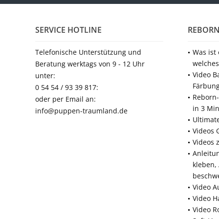
SERVICE HOTLINE
REBORN
Telefonische Unterstützung und
Was ist
welches
Beratung werktags von 9 - 12 Uhr
Video B
unter:
Färbun
0 54 54 / 93 39 817:
Reborn-
oder per Email an:
in 3 Mi
info@puppen-traumland.de
Ultimat
Videos 
Videos 
Anleitu
kleben,
beschw
Video A
Video H
Video R