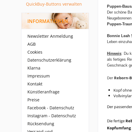
QuickBuy-Buttons verwalten
Puppen-Bausa
Der schöne B
Neugeborenen
INFORMATIONEN
Puppen-Trau
Newsletter Anmeldung
Bonnie Leah 
Leben einzuha
AGB
Cookies
Hinweis
: Du k
Datenschutzerklärung
als fertiges 
Geschmack ge
Klarna
Impressum
Der
Reborn-B
Kontakt
Kopf ohne
Künstleranfrage
Vollvinyla
Preise
Der passenden 
Facebook - Datenschutz
Instagram - Datenschutz
Die fertige
Re
Rücksendung
Kopfumfang 3
Versand und