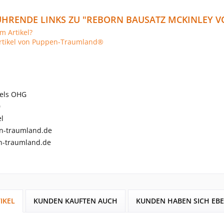
HRENDE LINKS ZU "REBORN BAUSATZ MCKINLEY V
m Artikel?
rtikel von Puppen-Traumland®
els OHG
0
l
n-traumland.de
-traumland.de
IKEL
KUNDEN KAUFTEN AUCH
KUNDEN HABEN SICH EB