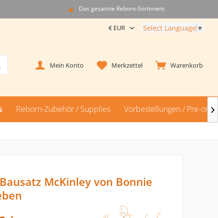
Das gesamte Reborn-Sortiment
Select Language
▼
Mein Konto
Merkzettel
Warenkorb
s
Reborn-Zubehör / Supplies
Vorbestellungen / Pre-orde

Bausatz McKinley von Bonnie
eben