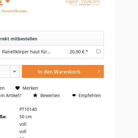
€ *
l. Versandkosten
rekt mitbestellen
Flanellkörper haut für Vollvinyl-Puppen mit Gelenken 20 inch /52 cm
20,90 € *
In den
Warenkorb
en
Merken
m Artikel?
Bewerten
Empfehlen
PT10140
ße:
50 cm
voll
voll