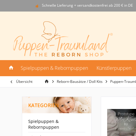
Schnelle Lieferung + versandkostenfrei ab 200 € in DE
Spielpuppen & Rebornpuppen
Künstlerpuppen
Übersicht
Reborn-Bausätze / Doll Kits
Puppen-Traum
KATEGORIEN
Spielpuppen &
Rebornpuppen