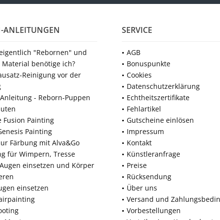
-ANLEITUNGEN
SERVICE
 eigentlich "Rebornen" und
AGB
 Material benötige ich?
Bonuspunkte
ausatz-Reinigung vor der
Cookies
g
Datenschutzerklärung
Anleitung - Reborn-Puppen
Echtheitszertifikate
nuten
Fehlartikel
e Fusion Painting
Gutscheine einlösen
Genesis Painting
Impressum
zur Färbung mit Alva&Go
Kontakt
ng für Wimpern, Tresse
Künstleranfrage
 Augen einsetzen und Körper
Preise
eren
Rücksendung
ugen einsetzen
Über uns
airpainting
Versand und Zahlungsbedi
ooting
Vorbestellungen