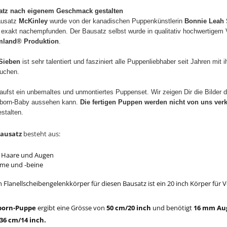
tz nach eigenem Geschmack gestalten
ausatz
McKinley
wurde von der
kanadischen Puppenkünstlerin
Bonnie Leah 
 exakt nachempfunden.
Der Bausatz selbst wurde in qualitativ hochwertigem V
mland® Produktion
.
Sieben
ist sehr talentiert und fasziniert alle Puppenliebhaber seit Jahren m
uchen.
aufst ein unbemaltes und unmontiertes Puppenset. Wir zeigen Dir die Bilder
Reborn-Baby aussehen kann.
Die fertigen Puppen werden nicht von uns verk
stalten.
ausatz
besteht aus:
 Haare und Augen
rme und -beine
Flanellscheibengelenkkörper für diesen Bausatz ist ein 20 inch Körper für 
born-Puppe
ergibt eine Grösse von
50 cm/20 inch
und benötigt
16 mm Au
6 cm/14 inch.