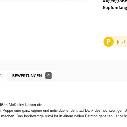
Augengröße
Kopfumfang
P
Jetzt
G
BEWERTUNGEN
0
üßen
McKinley
Leben ein
r Puppe eine ganz eigene und individuelle Identität! Dank des hochwertigen
n machen.
Das hochwertige Vinyl ist in einem hellen Farbton gehalten, ist sc