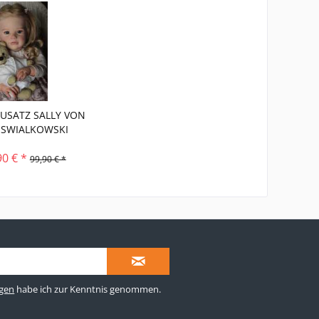
paren
10,00 €
USATZ SALLY VON
 SWIALKOWSKI
90 € *
99,90 € *
gen
habe ich zur Kenntnis genommen.