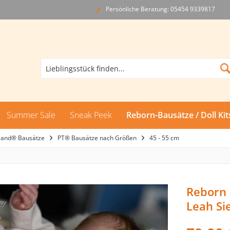
Persönliche Beratung: 05454 9339817
Summer Sale
Sneak Peek
Reborn-Bausätze / Doll Kit
land® Bausätze
PT® Bausätze nach Größen
45 - 55 cm
Reborn 
Leah Si