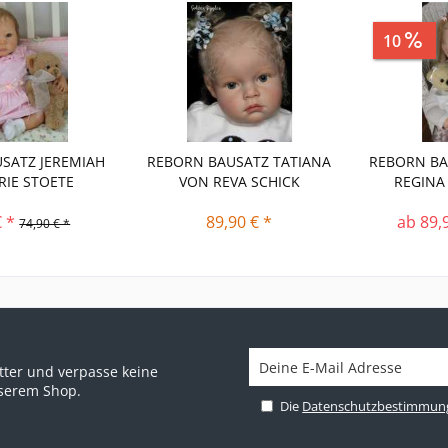
aren
29,00 €
10
S
SATZ JEREMIAH
REBORN BAUSATZ TATIANA
REBORN BA
RIE STOETE
VON REVA SCHICK
REGINA
€ *
89,90 € *
ab 89,
74,90 € *
ter und verpasse keine
nserem Shop.
Die
Datenschutzbestimmun