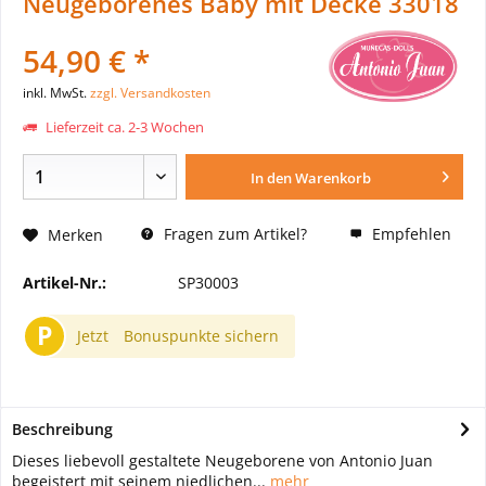
Neugeborenes Baby mit Decke 33018
54,90 € *
inkl. MwSt.
zzgl. Versandkosten
Lieferzeit ca. 2-3 Wochen
In den
Warenkorb
Fragen zum Artikel?
Empfehlen
Merken
Artikel-Nr.:
SP30003
P
Jetzt
Bonuspunkte sichern
Beschreibung
Dieses liebevoll gestaltete Neugeborene von Antonio Juan
begeistert mit seinem niedlichen...
mehr