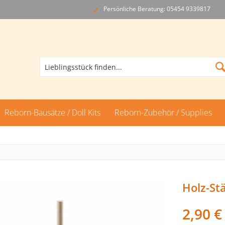
Persönliche Beratung: 05454 9339817
Reborn-Bausätze / Doll Kits
Reborn-Zubehör / Supplies
Holz-St
2,90 €