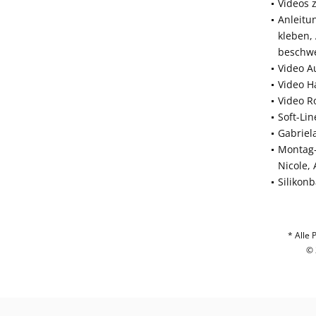
Videos 
Anleitu
kleben,
beschw
Video A
Video H
Video R
Soft-Li
Gabriel
Montag-
Nicole,
Silikon
* Alle 
© 