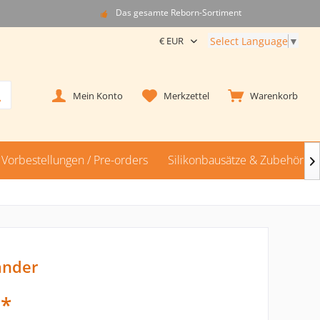
Das gesamte Reborn-Sortiment
Select Language
▼
Mein Konto
Merkzettel
Warenkorb
Vorbestellungen / Pre-orders
Silikonbausätze & Zubehör

änder
 *