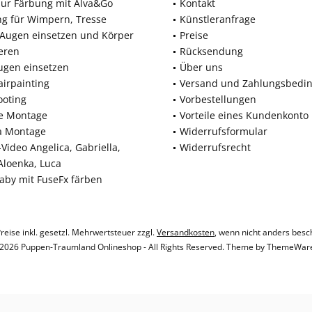
zur Färbung mit Alva&Go
Kontakt
ng für Wimpern, Tresse
Künstleranfrage
 Augen einsetzen und Körper
Preise
eren
Rücksendung
ugen einsetzen
Über uns
airpainting
Versand und Zahlungsbedi
ooting
Vorbestellungen
ne Montage
Vorteile eines Kundenkonto
a Montage
Widerrufsformular
Video Angelica, Gabriella,
Widerrufsrecht
 Aloenka, Luca
baby mit FuseFx färben
Preise inkl. gesetzl. Mehrwertsteuer zzgl.
Versandkosten
, wenn nicht anders besc
2026 Puppen-Traumland Onlineshop - All Rights Reserved. Theme by
ThemeWar