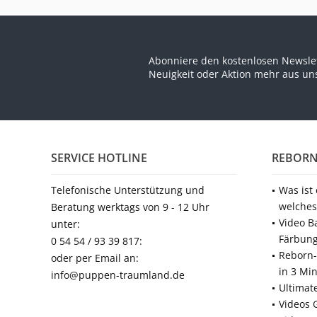
Abonniere den kostenlosen Newslet
Neuigkeit oder Aktion mehr aus u
SERVICE HOTLINE
REBORN
Telefonische Unterstützung und
Was ist
welches
Beratung werktags von 9 - 12 Uhr
Video B
unter:
Färbun
0 54 54 / 93 39 817:
Reborn-
oder per Email an:
in 3 Mi
info@puppen-traumland.de
Ultimat
Videos 