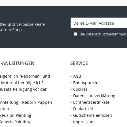
ter und verpasse keine
nserem Shop.
Die
Datenschutzbestimmun
-ANLEITUNGEN
SERVICE
 eigentlich "Rebornen" und
AGB
 Material benötige ich?
Bonuspunkte
ausatz-Reinigung vor der
Cookies
g
Datenschutzerklärung
Anleitung - Reborn-Puppen
Echtheitszertifikate
nuten
Fehlartikel
e Fusion Painting
Gutscheine einlösen
Genesis Painting
Impressum