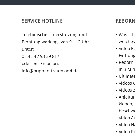
SERVICE HOTLINE
REBORN
Telefonische Unterstützung und
Was ist
welches
Beratung werktags von 9 - 12 Uhr
Video B
unter:
Färbun
0 54 54 / 93 39 817:
Reborn-
oder per Email an:
in 3 Mi
info@puppen-traumland.de
Ultimat
Videos 
Videos 
Anleitu
kleben,
beschw
Video A
Video H
Video R