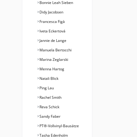
Bonnie Leah Sieben
Didy Jacobsen
Francesca Figà
Iveta Eckertová
Jannie de Lange
Manuela Bertocchi
Marina Zeglarski
Menna Hartog
Natali Blick
Ping Lau
Rachel Smith
Reva Schick
Sandy Faber
PT®-Vollvinyl-Bausätze
Tasha Edenholm