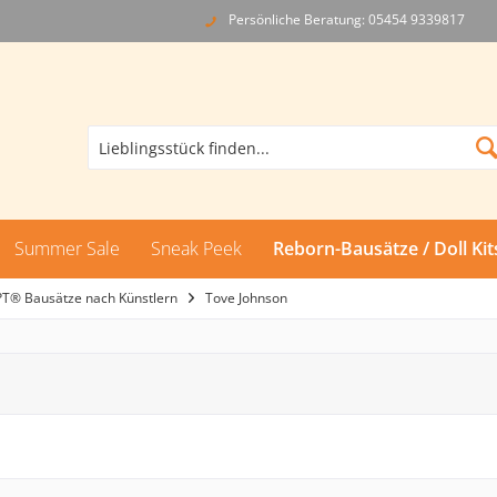
Persönliche Beratung: 05454 9339817
Summer Sale
Sneak Peek
Reborn-Bausätze / Doll Kit
PT® Bausätze nach Künstlern
Tove Johnson