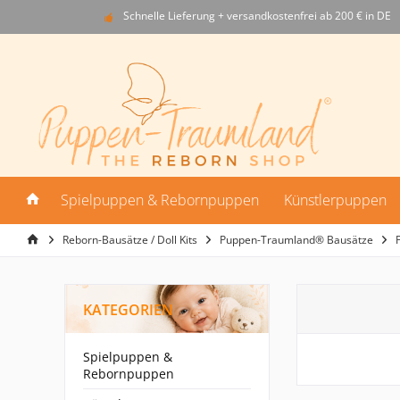
Schnelle Lieferung + versandkostenfrei ab 200 € in DE
Spielpuppen & Rebornpuppen
Künstlerpuppen
Reborn-Bausätze / Doll Kits
Puppen-Traumland® Bausätze
KATEGORIEN
Spielpuppen &
Rebornpuppen