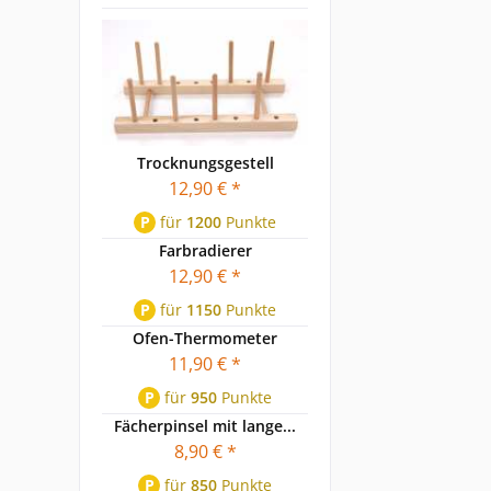
Trocknungsgestell
12,90 € *
P
für
1200
Punkte
Farbradierer
12,90 € *
P
für
1150
Punkte
Ofen-Thermometer
11,90 € *
P
für
950
Punkte
Fächerpinsel mit lange...
8,90 € *
P
für
850
Punkte