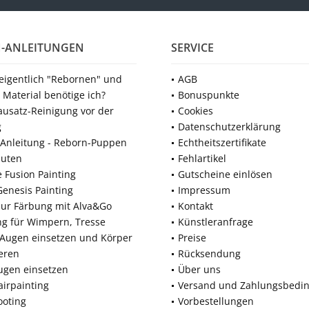
-ANLEITUNGEN
SERVICE
 eigentlich "Rebornen" und
AGB
 Material benötige ich?
Bonuspunkte
ausatz-Reinigung vor der
Cookies
g
Datenschutzerklärung
Anleitung - Reborn-Puppen
Echtheitszertifikate
nuten
Fehlartikel
e Fusion Painting
Gutscheine einlösen
Genesis Painting
Impressum
zur Färbung mit Alva&Go
Kontakt
ng für Wimpern, Tresse
Künstleranfrage
 Augen einsetzen und Körper
Preise
eren
Rücksendung
ugen einsetzen
Über uns
airpainting
Versand und Zahlungsbedi
ooting
Vorbestellungen