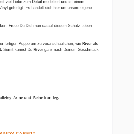
it viel Liebe zum Detail modelliert und ist einem
inyl gefertigt.
Es handelt sich hier um unsere eigene
Werken. Freue Du Dich nun darauf diesem Schatz Leben
 der fertigen Puppe um zu veranschaulichen, wie
River
als
t.
Somit kannst Du
River
ganz nach Deinem Geschmack
ollvinyl-Arme und -Beine frontleg.
SANDY FABER"