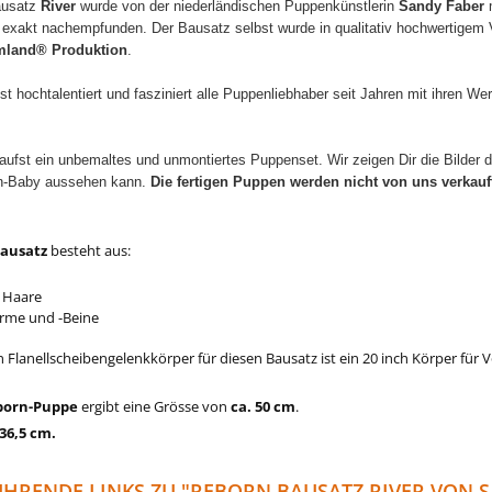
ausatz
River
wurde von der
niederländischen Puppenkünstlerin
Sandy Faber
m
 exakt nachempfunden.
Der Bausatz selbst wurde in qualitativ hochwertigem V
mland® Produktion
.
st hochtalentiert und fasziniert alle Puppenliebhaber seit Jahren mit ihren 
aufst ein unbemaltes und unmontiertes Puppenset. Wir zeigen Dir die Bilder
rn-Baby aussehen kann.
Die fertigen Puppen werden nicht von uns verkauf
ausatz
besteht aus:
 Haare
Arme und -Beine
Flanellscheibengelenkkörper für diesen Bausatz ist ein 20 inch Körper für V
born-Puppe
ergibt eine Grösse von
ca. 50 cm
.
36,5 cm.
HRENDE LINKS ZU "REBORN BAUSATZ RIVER VON 