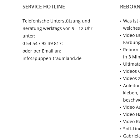
SERVICE HOTLINE
REBORN
Telefonische Unterstützung und
Was ist
welches
Beratung werktags von 9 - 12 Uhr
Video B
unter:
Färbun
0 54 54 / 93 39 817:
Reborn-
oder per Email an:
in 3 Mi
info@puppen-traumland.de
Ultimat
Videos 
Videos 
Anleitu
kleben,
beschw
Video A
Video H
Video R
Soft-Li
Gabriel