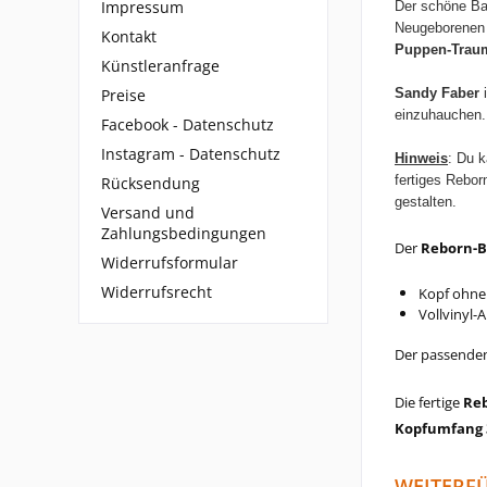
Impressum
Der schöne B
Neugeborenen
Kontakt
Puppen-Trau
Künstleranfrage
Preise
Sandy Faber
i
einzuhauchen.
Facebook - Datenschutz
Instagram - Datenschutz
Hinweis
: Du k
fertiges Rebo
Rücksendung
gestalten.
Versand und
Zahlungsbedingungen
Der
Reborn-B
Widerrufsformular
Widerrufsrecht
Kopf ohne
Vollvinyl-
Der passenden 
Die fertige
Re
Kopfumfang 
WEITERFÜ