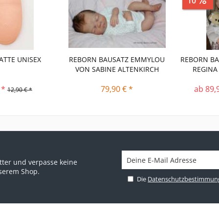
10
ATTE UNISEX
REBORN BAUSATZ EMMYLOU
REBORN BA
VON SABINE ALTENKIRCH
REGINA
 *
79,90 € *
ab 89,
12,90 € *
ter und verpasse keine
nserem Shop.
Die
Datenschutzbestimmun