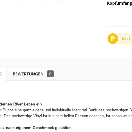
Kopfumfang
P
Jetzt
G
BEWERTUNGEN
0
kleinen
River
Leben ein
r Puppe eine ganz eigene und individuelle Identität! Dank des hochwertigen
n.
Das hochwertige Vinyl ist in einem hellen Farbton gehalten, ist schön weic
tz nach eigenem Geschmack gestalten