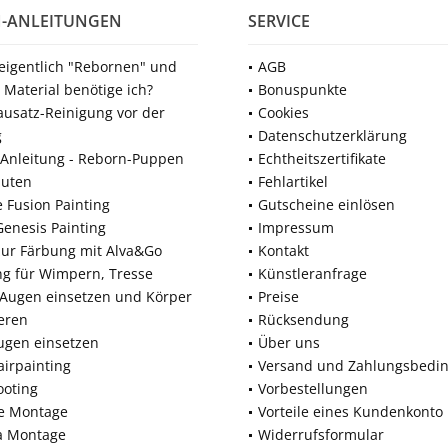
-ANLEITUNGEN
SERVICE
 eigentlich "Rebornen" und
AGB
 Material benötige ich?
Bonuspunkte
ausatz-Reinigung vor der
Cookies
g
Datenschutzerklärung
Anleitung - Reborn-Puppen
Echtheitszertifikate
nuten
Fehlartikel
e Fusion Painting
Gutscheine einlösen
Genesis Painting
Impressum
zur Färbung mit Alva&Go
Kontakt
ng für Wimpern, Tresse
Künstleranfrage
 Augen einsetzen und Körper
Preise
eren
Rücksendung
ugen einsetzen
Über uns
airpainting
Versand und Zahlungsbedi
ooting
Vorbestellungen
ne Montage
Vorteile eines Kundenkonto
a Montage
Widerrufsformular