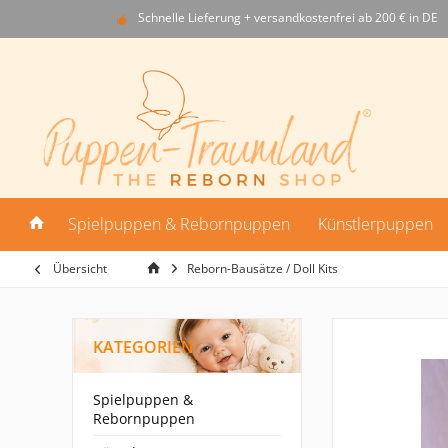
Schnelle Lieferung + versandkostenfrei ab 200 € in DE
Spielpuppen & Rebornpuppen
Künstlerpuppen
Übersicht
Reborn-Bausätze / Doll Kits
KATEGORIEN
Spielpuppen &
Rebornpuppen