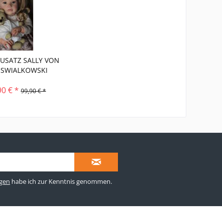
USATZ SALLY VON
 SWIALKOWSKI
90 € *
99,90 € *
gen
habe ich zur Kenntnis genommen.