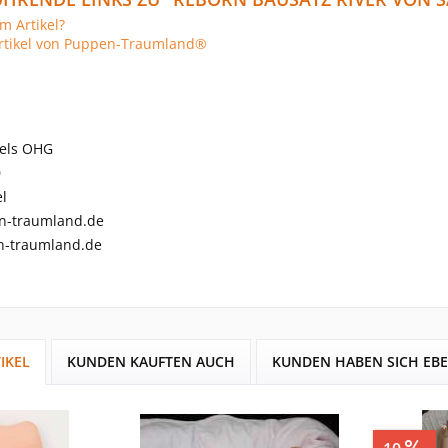
m Artikel?
rtikel von Puppen-Traumland®
els OHG
0
l
n-traumland.de
-traumland.de
IKEL
KUNDEN KAUFTEN AUCH
KUNDEN HABEN SICH EB
aren
3,00 €
S