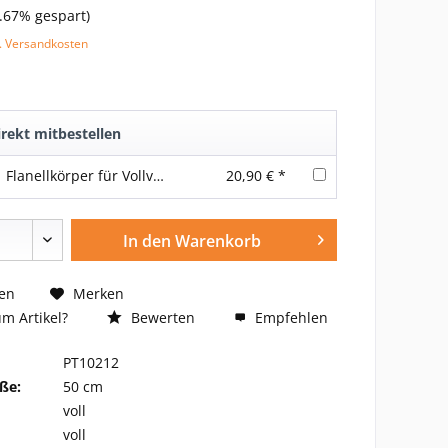
.67% gespart)
l. Versandkosten
rekt mitbestellen
Flanellkörper für Vollvinyl-Puppen mit Gelenken 20 inch/52 cm front leg
20,90 € *
In den
Warenkorb
en
Merken
m Artikel?
Bewerten
Empfehlen
PT10212
ße:
50 cm
voll
voll