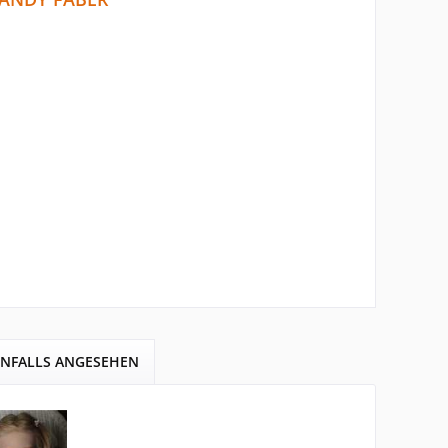
ENFALLS ANGESEHEN
paren
10,00 €