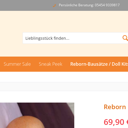
Persönliche Beratung: 05454 9339817
Summer Sale
Sneak Peek
Reborn-Bausätze / Doll Kit
Reborn 
69,90 