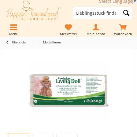
Select Language
▼
Menü
Merkzettel
Mein Konto
Warenkorb
Übersicht
Modellieren