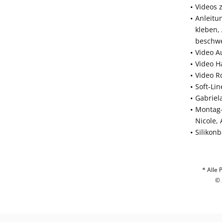
Videos 
Anleitu
kleben,
beschw
Video A
Video H
Video R
Soft-Li
Gabriel
Montag-
Nicole,
Silikon
* Alle 
© 