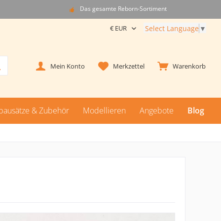
Das gesamte Reborn-Sortiment
Select Language
▼
Mein Konto
Merkzettel
Warenkorb
nbausätze & Zubehör
Modellieren
Angebote
Blog