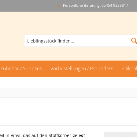
Persönliche Beratung: 05454 9339817
Zubehör / Supplies
Vorbestellungen / Pre-orders
Siliko
l in Vinyl, das auf den Stoffkörper gelegt