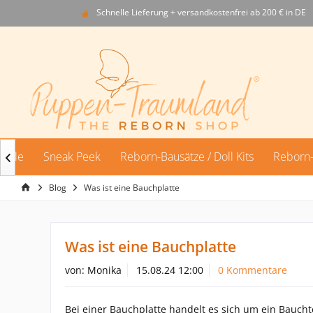
Schnelle Lieferung + versandkostenfrei ab 200 € in DE
Sale
Sneak Peek
Reborn-Bausätze / Doll Kits
Reborn-

Blog
Was ist eine Bauchplatte
Was ist eine Bauchplatte
von:
Monika
15.08.24 12:00
0 Kommentare
Bei einer Bauchplatte handelt es sich um ein Bauchtei