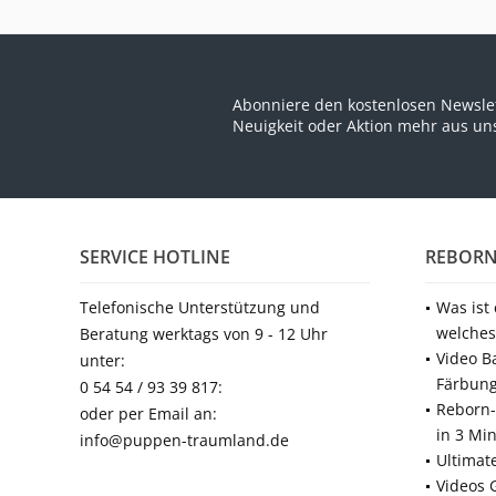
Abonniere den kostenlosen Newslet
Neuigkeit oder Aktion mehr aus u
SERVICE HOTLINE
REBORN
Telefonische Unterstützung und
Was ist
welches
Beratung werktags von 9 - 12 Uhr
Video B
unter:
Färbun
0 54 54 / 93 39 817:
Reborn-
oder per Email an:
in 3 Mi
info@puppen-traumland.de
Ultimat
Videos 