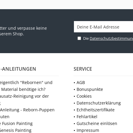
ter und verpasse keine
nserem Shop.
Die
Datenschutzbestimmun
-ANLEITUNGEN
SERVICE
 eigentlich "Rebornen" und
AGB
 Material benötige ich?
Bonuspunkte
ausatz-Reinigung vor der
Cookies
g
Datenschutzerklärung
Anleitung - Reborn-Puppen
Echtheitszertifikate
nuten
Fehlartikel
e Fusion Painting
Gutscheine einlösen
Genesis Painting
Impressum