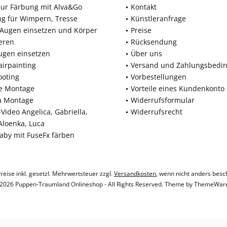
zur Färbung mit Alva&Go
Kontakt
ng für Wimpern, Tresse
Künstleranfrage
 Augen einsetzen und Körper
Preise
eren
Rücksendung
ugen einsetzen
Über uns
airpainting
Versand und Zahlungsbedi
ooting
Vorbestellungen
ne Montage
Vorteile eines Kundenkonto
a Montage
Widerrufsformular
Video Angelica, Gabriella,
Widerrufsrecht
 Aloenka, Luca
baby mit FuseFx färben
Preise inkl. gesetzl. Mehrwertsteuer zzgl.
Versandkosten
, wenn nicht anders besc
2026 Puppen-Traumland Onlineshop - All Rights Reserved. Theme by
ThemeWar