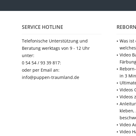
SERVICE HOTLINE
REBORN
Telefonische Unterstützung und
Was ist
welches
Beratung werktags von 9 - 12 Uhr
Video B
unter:
Färbun
0 54 54 / 93 39 817:
Reborn-
oder per Email an:
in 3 Mi
info@puppen-traumland.de
Ultimat
Videos 
Videos 
Anleitu
kleben,
beschw
Video A
Video H