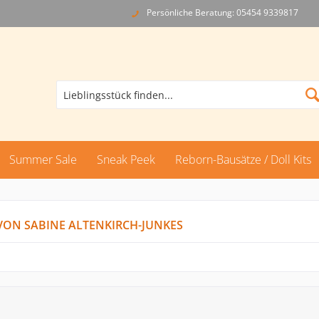
Persönliche Beratung: 05454 9339817
Summer Sale
Sneak Peek
Reborn-Bausätze / Doll Kits
VON SABINE ALTENKIRCH-JUNKES