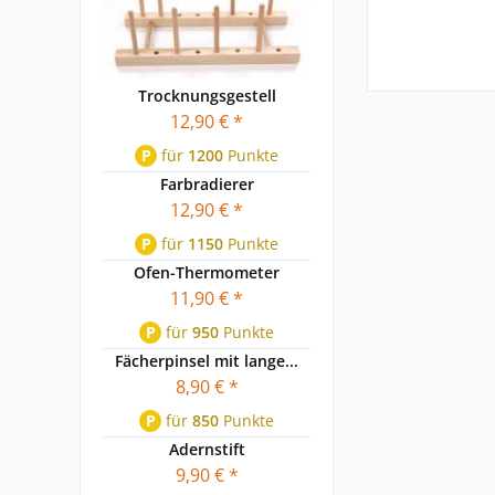
Trocknungsgestell
12,90 € *
P
für
1200
Punkte
Farbradierer
12,90 € *
P
für
1150
Punkte
Ofen-Thermometer
11,90 € *
P
für
950
Punkte
Fächerpinsel mit lange...
8,90 € *
P
für
850
Punkte
Adernstift
9,90 € *