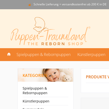
Schnelle Lieferung + versandkostenfrei ab 200 € in DE
Spielpuppen & Rebornpuppen
Künstlerpuppen
KATEGORIEN
PRODUKTE 
Spielpuppen &
Rebornpuppen
Künstlerpuppen