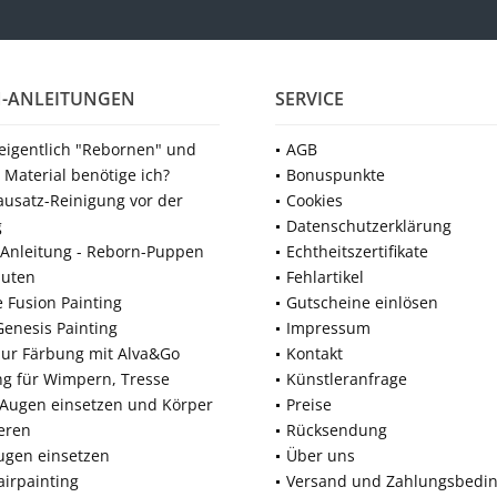
-ANLEITUNGEN
SERVICE
 eigentlich "Rebornen" und
AGB
 Material benötige ich?
Bonuspunkte
ausatz-Reinigung vor der
Cookies
g
Datenschutzerklärung
Anleitung - Reborn-Puppen
Echtheitszertifikate
nuten
Fehlartikel
e Fusion Painting
Gutscheine einlösen
Genesis Painting
Impressum
zur Färbung mit Alva&Go
Kontakt
ng für Wimpern, Tresse
Künstleranfrage
 Augen einsetzen und Körper
Preise
eren
Rücksendung
ugen einsetzen
Über uns
airpainting
Versand und Zahlungsbedi