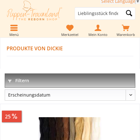
Select Language
▼
Menü
Merkzettel
Mein Konto
Warenkorb
PRODUKTE VON DICKIE
Filtern
25
Sparen
3,00 €